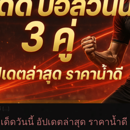
ดี […]
เด็ดวันนี้ อัปเดตล่าสุด ราคาน้ำดี