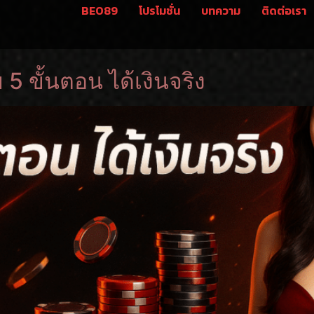
BEO89
โปรโมชั่น
บทความ
ติดต่อเรา
5 ขั้นตอน ได้เงินจริง