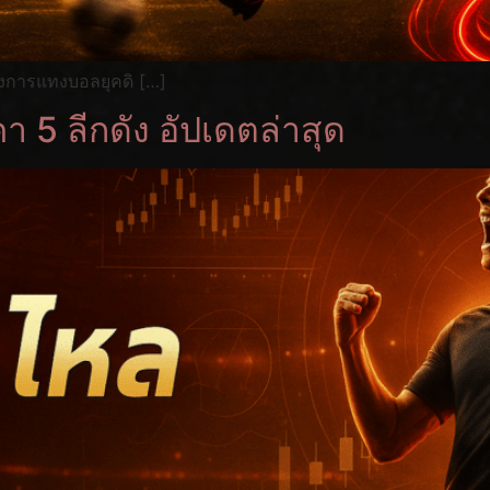
งการแทงบอลยุคดิ […]
า 5 ลีกดัง อัปเดตล่าสุด