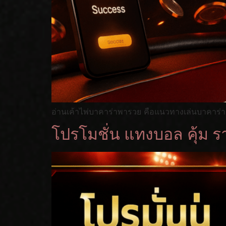
อ่านเค้าไพ่บาคาร่าพารวย คือแนวทางเล่นบาคาร่
โปรโมชั่น แทงบอล คุ้ม ราค